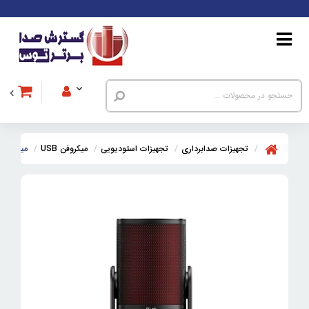
تجهیزات صدابرداری
تجهیزات استودیویی
میکروفن USB
میکروفن یو ا