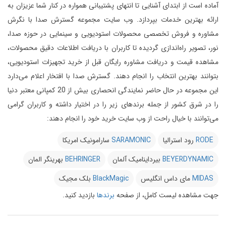
آماده است از ابتدای آشنایی تا انتهای پشتیبانی همواره در کنار شما عزیزان به
ارائه بهترین خدمات بپردازد.
وب سایت مجموعه گسترش صدا با نگرش
مشاوره و فروش تخصصی محصولات استودیویی و سینمایی در حوزه صدا،
نور، تصویر راه‌اندازی گردیده تا کاربران با دریافت اطلاعات دقیق محصولات،
مشاهده قیمت و دریافت مشاوره رایگان قبل از خرید تجهیزات استودیویی،
بتوانند بهترین انتخاب را انجام دهند.
گسترش صدا با افتخار اعلام می‌دارد
این مجموعه در حال حاضر نمایندگی انحصاری بیش از 20 کمپانی معتبر دنیا
را در شرق کشور از جمله برندهای زیر را در اختیار داشته و کاربران گرامی
می‌توانند با خیال راحت از وب سایت خرید خود را انجام دهند:
RODE
رود استرالیا
SARAMONIC
سارامونیک امریکا
BEYERDYNAMIC
بیرداینامیک آلمان
BEHRINGER
بهرینگر المان
MIDAS
مای داس انگلیس
BlackMagic
بلک مجیک
جهت مشاهده لیست کامل، از صفحه
برندها
بازدید کنید.