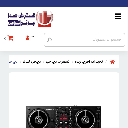
تجهیزات اجرای زنده
تجهیزات دی جی
دی‌جی کنترلر
دی جی کنترلر نیومارک  FX