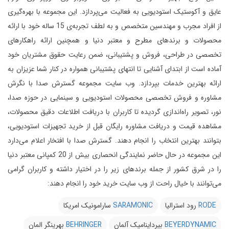
عایق و آکوستیک استودیویی به فعالیت می‌پردازد.
این مجموعه با بهره‌گیری
از افراد مجرب و مهندسین متخصص و به لطف تجربه‌ی 15 ساله خود با ارائه
محصولات و برندهای مطرح و معتبر دنیا و همچنین ارائه راهکارهای
تخصصی در طراحی، فروش و پشتیبانی، ضمن رعایت حقوق مشتریان خود
آماده است از ابتدای آشنایی تا انتهای پشتیبانی همواره در کنار شما عزیزان به
ارائه بهترین خدمات بپردازد.
وب سایت مجموعه گسترش صدا با نگرش
مشاوره و فروش تخصصی محصولات استودیویی و سینمایی در حوزه صدا،
نور، تصویر راه‌اندازی گردیده تا کاربران با دریافت اطلاعات دقیق محصولات،
مشاهده قیمت و دریافت مشاوره رایگان قبل از خرید تجهیزات استودیویی،
بتوانند بهترین انتخاب را انجام دهند.
گسترش صدا با افتخار اعلام می‌دارد
این مجموعه در حال حاضر نمایندگی انحصاری بیش از 20 کمپانی معتبر دنیا
را در شرق کشور از جمله برندهای زیر را در اختیار داشته و کاربران گرامی
می‌توانند با خیال راحت از وب سایت خرید خود را انجام دهند:
RODE
رود استرالیا
SARAMONIC
سارامونیک امریکا
BEYERDYNAMIC
بیرداینامیک آلمان
BEHRINGER
بهرینگر المان