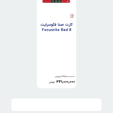
کارت صدا فکوسرایت
Focusrite Red 8
Pre TB
357,000,000
تومان
341,000,000
تومان