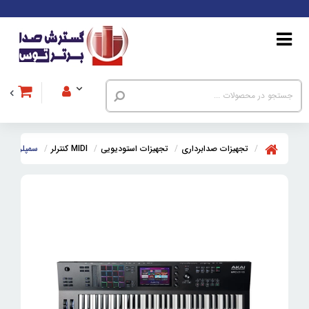
تجهیزات صدابرداری
تجهیزات استودیویی
MIDI کنترلر
سمپلر و سکوئنسر آ