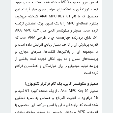
اساس سری محبوب MPC ساخته شده است، حسابی مورد
توجه نوازندگان و اهنگسازان سراسر جهان قرار گرفت. این
محصول که با نام AKAI MPC KEY 61 شناخته می‌شود،
پلتفرم افسانه‌ای MPC را با یک کیبورد ورک استیشن ترکیب
کرده است. سمپلر و سکوئنسر آکایی مدل AKAI MPC KEY
61، دارای پردازنده چهارهسته ای با طراحی ARM است که
قدرت پردازش آن را تا حد بسیار زیادی افزایش داده است و
با مجموعه ای از پلاگین‌ها، افکت‌ها، سازهای مجازی و
پریست‌های مدرن و به روز، امکان تجربه لذت بخشی از
پروسه تولید موسیقی را برای نوازندگان و اهنگسازان فراهم
کرده است.
سمپلر و سکوئنسر آکایی، یک گام فراتر از تکنولوژی!
سمپلر Akai MPC Key 61 ، از یک صفحه کیبرد 61 کلید و
16 درام پد با قابلیت افترتاچ و حساس به ضربه تشکیل
شده است که نوازندگی با آن را آسان می‌کند. این محصول با
ابزارهای MPC و پدهای حساس به ضربه، صفحه نمایش