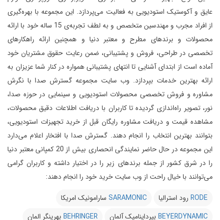
عایق و آکوستیک استودیویی به فعالیت می‌پردازد.
این مجموعه با بهره‌گیری
از افراد مجرب و مهندسین متخصص و به لطف تجربه‌ی 15 ساله خود با ارائه
محصولات و برندهای مطرح و معتبر دنیا و همچنین ارائه راهکارهای
تخصصی در طراحی، فروش و پشتیبانی، ضمن رعایت حقوق مشتریان خود
آماده است از ابتدای آشنایی تا انتهای پشتیبانی همواره در کنار شما عزیزان به
ارائه بهترین خدمات بپردازد.
وب سایت مجموعه گسترش صدا با نگرش
مشاوره و فروش تخصصی محصولات استودیویی و سینمایی در حوزه صدا،
نور، تصویر راه‌اندازی گردیده تا کاربران با دریافت اطلاعات دقیق محصولات،
مشاهده قیمت و دریافت مشاوره رایگان قبل از خرید تجهیزات استودیویی،
بتوانند بهترین انتخاب را انجام دهند.
گسترش صدا با افتخار اعلام می‌دارد
این مجموعه در حال حاضر نمایندگی انحصاری بیش از 20 کمپانی معتبر دنیا
را در شرق کشور از جمله برندهای زیر را در اختیار داشته و کاربران گرامی
می‌توانند با خیال راحت از وب سایت خرید خود را انجام دهند:
RODE
رود استرالیا
SARAMONIC
سارامونیک امریکا
BEYERDYNAMIC
بیرداینامیک آلمان
BEHRINGER
بهرینگر المان