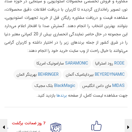
مشاوره و فروش تخصصی محصولات استودیویی و سینمایی در حوزه صدا،
نور، تصویر راه‌اندازی گردیده تا کاربران با دریافت اطلاعات دقیق محصولات،
مشاهده قیمت و دریافت مشاوره رایگان قبل از خرید تجهیزات استودیویی،
بتوانند بهترین انتخاب را انجام دهند.
گسترش صدا با افتخار اعلام می‌دارد
این مجموعه در حال حاضر نمایندگی انحصاری بیش از 20 کمپانی معتبر دنیا
را در شرق کشور از جمله برندهای زیر را در اختیار داشته و کاربران گرامی
می‌توانند با خیال راحت از وب سایت خرید خود را انجام دهند:
RODE
رود استرالیا
SARAMONIC
سارامونیک امریکا
BEYERDYNAMIC
بیرداینامیک آلمان
BEHRINGER
بهرینگر المان
MIDAS
مای داس انگلیس
BlackMagic
بلک مجیک
جهت مشاهده لیست کامل، از صفحه
برندها
بازدید کنید.
7 روز ضمانت برگشت
در صورت عیوب فنی