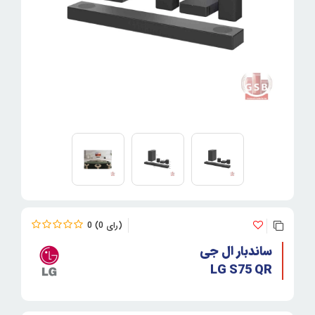
0
0
ساندبار ال جی
LG S75 QR