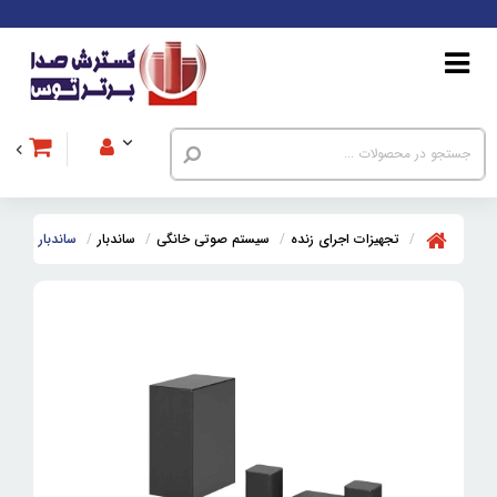
تجهیزات اجرای زنده
سیستم صوتی خانگی
ساندبار
ساندبار ال جی G S75 QR