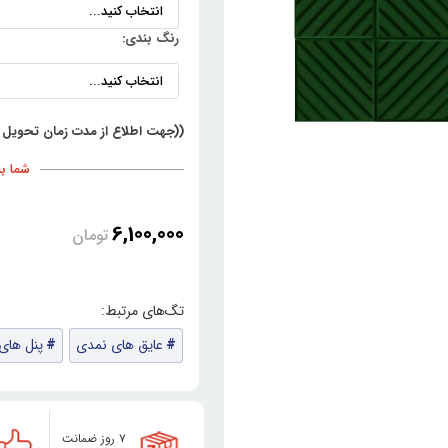
رنگ بندی:
((جهت اطلاع از مدت زمان تحویل 
شما با خری
6,100,000
تومان
عایق های نمدی
پنل های
۷ روز ضمانت