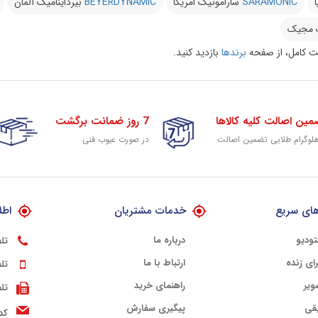
ا
SARAMONIC
سارامونیک امریکا
BEYERDYNAMIC
بیرداینامیک آلمان
 مجیک
 کامل، از صفحه
برندها
بازدید کنید.
مین اصالت کلیه کالاها
7 روز ضمانت برگشت
هلوگرام طلایی تضمین اصالت
در صورت عیوب فنی
ای سریع
خدمات مشتریان
اطل
تودیو
درباره ما
تل
ای زنده
ارتباط با ما
تل
ویر
راهنمای خرید
تل
قی
پیگیری سفارش
کد