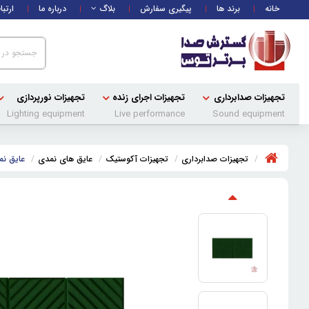
خانه
برند ها
پیگیری سفارش
بلاگ
درباره ما
ارتبا
تجهیزات صدابرداری
تجهیزات اجرای زنده
تجهیزات نورپردازی
Lighting equipment
Live performance
Sound equipment
تجهیزات صدابرداری
تجهیزات آکوستیک
عایق های نمدی
عایق نمد