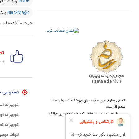
RODE
رود استرالی
BlackMagic
بلک
جهت مشاهده لیست
تض
با 
دسترسی ه
تمامی حقوق این سایت برای فروشگاه گسترش صدا
تجهیزات اس
محفوظ است
طراحی سایت در مشهد
توسط
داده پردازی فراتک
تجهیزات اجر
تجهیزات تص
ادوات موسی