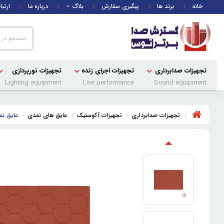
خانه
برند ها
پیگیری سفارش
بلاگ
درباره ما
ارتبا
تجهیزات صدابرداری
تجهیزات اجرای زنده
تجهیزات نورپردازی
Lighting equipment
Live performance
Sound equipment
تجهیزات صدابرداری
تجهیزات آکوستیک
عایق های نمدی
عایق نمد