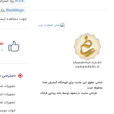
RODE
رود استرالی
BlackMagic
بلک
جهت مشاهده لیست
تض
با 
دسترسی ه
تمامی حقوق این سایت برای فروشگاه گسترش صدا
تجهیزات اس
محفوظ است
طراحی سایت در مشهد
توسط
داده پردازی فراتک
تجهیزات اجر
تجهیزات تص
ادوات موسی