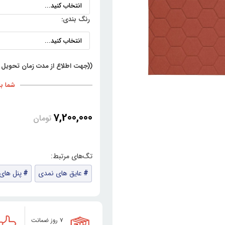
رنگ بندی:
((جهت اطلاع از مدت زمان تحویل 
شما با خری
7,200,000
تومان
عایق های نمدی
پنل های
۷ روز ضمانت