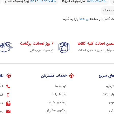
ا
SARAMONIC
سارامونیک امریکا
BEYERDYNAMIC
بیرداینامیک آلمان
 مجیک
 کامل، از صفحه
برندها
بازدید کنید.
مین اصالت کلیه کالاها
7 روز ضمانت برگشت
هلوگرام طلایی تضمین اصالت
در صورت عیوب فنی
ای سریع
خدمات مشتریان
اطل
تودیو
درباره ما
تل
ای زنده
ارتباط با ما
تل
ویر
راهنمای خرید
تل
قی
پیگیری سفارش
کد