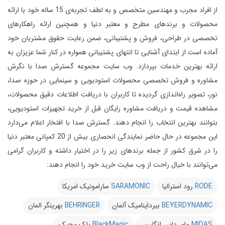
از افراد مجرب و مهندسین متخصص و به لطف تجربه‌ی 15 ساله خود با ارائه
محصولات و برندهای مطرح و معتبر دنیا و همچنین ارائه راهکارهای
تخصصی در طراحی، فروش و پشتیبانی، ضمن رعایت حقوق مشتریان خود
آماده است از ابتدای آشنایی تا انتهای پشتیبانی همواره در کنار شما عزیزان به
ارائه بهترین خدمات بپردازد.
وب سایت مجموعه گسترش صدا با نگرش
مشاوره و فروش تخصصی محصولات استودیویی و سینمایی در حوزه صدا،
نور، تصویر راه‌اندازی گردیده تا کاربران با دریافت اطلاعات دقیق محصولات،
مشاهده قیمت و دریافت مشاوره رایگان قبل از خرید تجهیزات استودیویی،
بتوانند بهترین انتخاب را انجام دهند.
گسترش صدا با افتخار اعلام می‌دارد
این مجموعه در حال حاضر نمایندگی انحصاری بیش از 20 کمپانی معتبر دنیا
را در شرق کشور از جمله برندهای زیر را در اختیار داشته و کاربران گرامی
می‌توانند با خیال راحت از وب سایت خرید خود را انجام دهند:
RODE
رود استرالیا
SARAMONIC
سارامونیک امریکا
BEYERDYNAMIC
بیرداینامیک آلمان
BEHRINGER
بهرینگر المان
MIDAS
مای داس انگلیس
BlackMagic
بلک مجیک