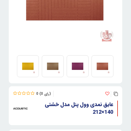
0
0
عایق نمدی وول پنل مدل خشتی
140×212