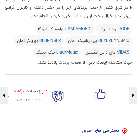
را در شرق کشور از جمله برندهای زیر را در اختیار داشته و کاربران گرامی
می‌توانند با خیال راحت از وب سایت خرید خود را انجام دهند:
RODE
رود استرالیا
SARAMONIC
سارامونیک امریکا
BEYERDYNAMIC
بیرداینامیک آلمان
BEHRINGER
بهرینگر المان
MIDAS
مای داس انگلیس
BlackMagic
بلک مجیک
جهت مشاهده لیست کامل، از صفحه
برندها
بازدید کنید.
7 روز ضمانت برگشت
در صورت عیوب فنی
تضمین اصالت کلیه کالاها
با هلوگرام طلایی تضمین اصالت
دسترسی های سریع