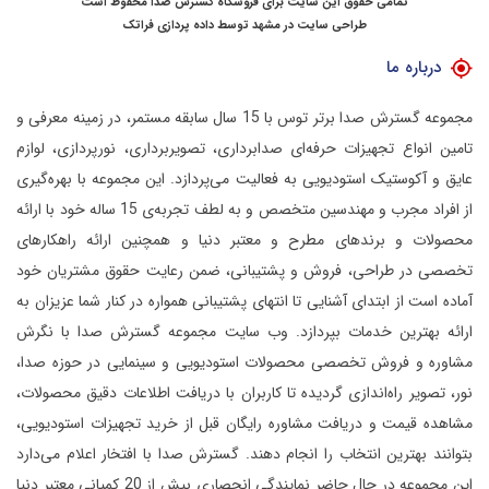
تمامی حقوق این سایت برای فروشگاه گسترش صدا محفوظ است
طراحی سایت در مشهد
توسط
داده پردازی فراتک
درباره ما
مجموعه گسترش صدا برتر توس با 15 سال سابقه مستمر، در زمینه معرفی و
تامین انواع تجهیزات حرفه‌ای صدابرداری، تصویربرداری، نورپردازی، لوازم
عایق و آکوستیک استودیویی به فعالیت می‌پردازد.
این مجموعه با بهره‌گیری
از افراد مجرب و مهندسین متخصص و به لطف تجربه‌ی 15 ساله خود با ارائه
محصولات و برندهای مطرح و معتبر دنیا و همچنین ارائه راهکارهای
تخصصی در طراحی، فروش و پشتیبانی، ضمن رعایت حقوق مشتریان خود
آماده است از ابتدای آشنایی تا انتهای پشتیبانی همواره در کنار شما عزیزان به
ارائه بهترین خدمات بپردازد.
وب سایت مجموعه گسترش صدا با نگرش
مشاوره و فروش تخصصی محصولات استودیویی و سینمایی در حوزه صدا،
نور، تصویر راه‌اندازی گردیده تا کاربران با دریافت اطلاعات دقیق محصولات،
مشاهده قیمت و دریافت مشاوره رایگان قبل از خرید تجهیزات استودیویی،
بتوانند بهترین انتخاب را انجام دهند.
گسترش صدا با افتخار اعلام می‌دارد
این مجموعه در حال حاضر نمایندگی انحصاری بیش از 20 کمپانی معتبر دنیا