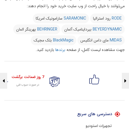
می‌توانند با خیال راحت از وب سایت خرید خود را انجام دهند:
RODE
رود استرالیا
SARAMONIC
سارامونیک امریکا
BEYERDYNAMIC
بیرداینامیک آلمان
BEHRINGER
بهرینگر المان
MIDAS
مای داس انگلیس
BlackMagic
بلک مجیک
جهت مشاهده لیست کامل، از صفحه
برندها
بازدید کنید.
7 روز ضمانت برگشت
در صورت عیوب فنی
تضمین اصالت کلیه کالاها
با هلوگرام طلایی تضمین اصالت
دسترسی های سریع
تجهیزات استودیو