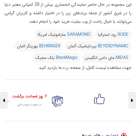
این مجموعه در حال حاضر نمایندگی انحصاری بیش از 20 کمپانی معتبر دنیا
را در شرق کشور از جمله برندهای زیر را در اختیار داشته و کاربران گرامی
می‌توانند با خیال راحت از وب سایت خرید خود را انجام دهند:
RODE
رود استرالیا
SARAMONIC
سارامونیک امریکا
BEYERDYNAMIC
بیرداینامیک آلمان
BEHRINGER
بهرینگر المان
MIDAS
مای داس انگلیس
BlackMagic
بلک مجیک
جهت مشاهده لیست کامل، از صفحه
برندها
بازدید کنید.
7 روز ضمانت برگشت
در صورت عیوب فنی
تضمین اصالت کلیه کالاها
با هلوگرام طلایی تضمین اصالت
دسترسی های سریع