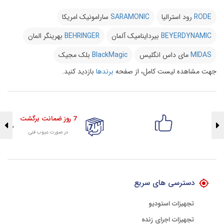
RODE
رود استرالیا
SARAMONIC
سارامونیک امریکا
BEYERDYNAMIC
بیرداینامیک آلمان
BEHRINGER
بهرینگر المان
MIDAS
مای داس انگلیس
BlackMagic
بلک مجیک
جهت مشاهده لیست کامل، از صفحه
برندها
بازدید کنید.
7 روز ضمانت برگشت
در صورت عیوب فنی
تضمین اصالت کلیه کالاها
با هلوگرام طلایی تضمین اصالت
دسترسی های سریع
تجهیزات استودیو
تجهیزات اجرای زنده