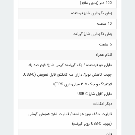
100 متر (بدون مانع)
زمان نگهداری شارژ فرستنده
10 ساعت
زمان نگهداری شارژ گیرنده
6 ساعت
اقلام همراه
دارای دو فرستنده / یک گیرنده/ کیس شارژ/ فوم ضد باد
جهت کاهش نویز/ دارای سه کانکتور قابل تعویض (USB-C،
لایتنینگ و جک ۳.۵ میلی‌متری TRS)/
دارای کابل شارژ USB-C
دیگر امکانات
قابلیت حذف نویز هوشمند/ قابلیت شارژ همزمان گوشی
(پورت USB-C روی گیرنده)
وزن