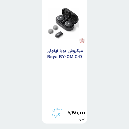
میکروفن بویا آیفونی
Boya BY-OMIC-D
تماس
7,480,000
بگیرید
تومان