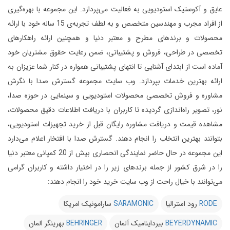
عایق و آکوستیک استودیویی به فعالیت می‌پردازد.
این مجموعه با بهره‌گیری
از افراد مجرب و مهندسین متخصص و به لطف تجربه‌ی 15 ساله خود با ارائه
محصولات و برندهای مطرح و معتبر دنیا و همچنین ارائه راهکارهای
تخصصی در طراحی، فروش و پشتیبانی، ضمن رعایت حقوق مشتریان خود
آماده است از ابتدای آشنایی تا انتهای پشتیبانی همواره در کنار شما عزیزان به
ارائه بهترین خدمات بپردازد.
وب سایت مجموعه گسترش صدا با نگرش
مشاوره و فروش تخصصی محصولات استودیویی و سینمایی در حوزه صدا،
نور، تصویر راه‌اندازی گردیده تا کاربران با دریافت اطلاعات دقیق محصولات،
مشاهده قیمت و دریافت مشاوره رایگان قبل از خرید تجهیزات استودیویی،
بتوانند بهترین انتخاب را انجام دهند.
گسترش صدا با افتخار اعلام می‌دارد
این مجموعه در حال حاضر نمایندگی انحصاری بیش از 20 کمپانی معتبر دنیا
را در شرق کشور از جمله برندهای زیر را در اختیار داشته و کاربران گرامی
می‌توانند با خیال راحت از وب سایت خرید خود را انجام دهند:
RODE
رود استرالیا
SARAMONIC
سارامونیک امریکا
BEYERDYNAMIC
بیرداینامیک آلمان
BEHRINGER
بهرینگر المان