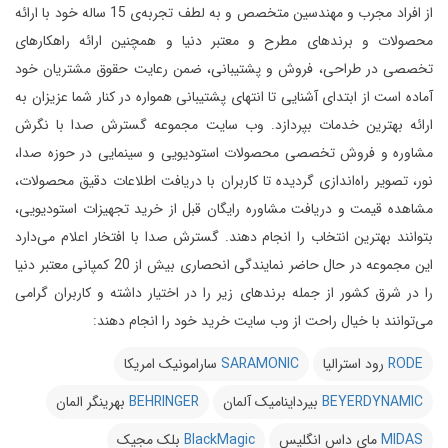
از افراد مجرب و مهندسین متخصص و به لطف تجربه‌ی 15 ساله خود با ارائه
محصولات و برندهای مطرح و معتبر دنیا و همچنین ارائه راهکارهای
تخصصی در طراحی، فروش و پشتیبانی، ضمن رعایت حقوق مشتریان خود
آماده است از ابتدای آشنایی تا انتهای پشتیبانی همواره در کنار شما عزیزان به
ارائه بهترین خدمات بپردازد.
وب سایت مجموعه گسترش صدا با نگرش
مشاوره و فروش تخصصی محصولات استودیویی و سینمایی در حوزه صدا،
نور، تصویر راه‌اندازی گردیده تا کاربران با دریافت اطلاعات دقیق محصولات،
مشاهده قیمت و دریافت مشاوره رایگان قبل از خرید تجهیزات استودیویی،
بتوانند بهترین انتخاب را انجام دهند.
گسترش صدا با افتخار اعلام می‌دارد
این مجموعه در حال حاضر نمایندگی انحصاری بیش از 20 کمپانی معتبر دنیا
را در شرق کشور از جمله برندهای زیر را در اختیار داشته و کاربران گرامی
می‌توانند با خیال راحت از وب سایت خرید خود را انجام دهند:
RODE
رود استرالیا
SARAMONIC
سارامونیک امریکا
BEYERDYNAMIC
بیرداینامیک آلمان
BEHRINGER
بهرینگر المان
MIDAS
مای داس انگلیس
BlackMagic
بلک مجیک