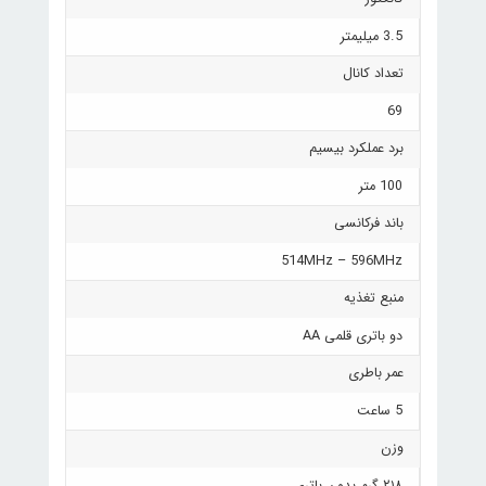
3.5 میلیمتر
تعداد کانال
69
برد عملکرد بیسیم
100 متر
باند فرکانسی
514MHz – 596MHz
منبع تغذیه
دو باتری قلمی AA
عمر باطری
5 ساعت
وزن