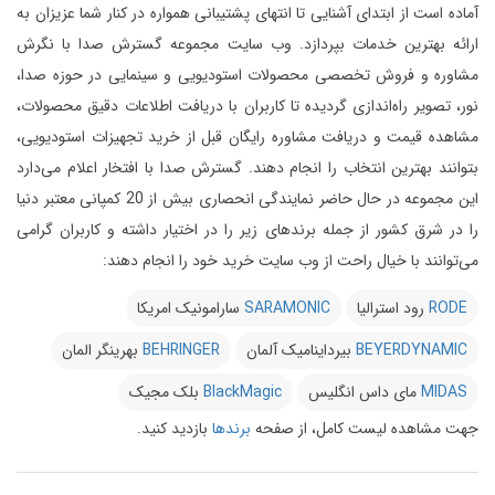
آماده است از ابتدای آشنایی تا انتهای پشتیبانی همواره در کنار شما عزیزان به
ارائه بهترین خدمات بپردازد.
وب سایت مجموعه گسترش صدا با نگرش
مشاوره و فروش تخصصی محصولات استودیویی و سینمایی در حوزه صدا،
نور، تصویر راه‌اندازی گردیده تا کاربران با دریافت اطلاعات دقیق محصولات،
مشاهده قیمت و دریافت مشاوره رایگان قبل از خرید تجهیزات استودیویی،
بتوانند بهترین انتخاب را انجام دهند.
گسترش صدا با افتخار اعلام می‌دارد
این مجموعه در حال حاضر نمایندگی انحصاری بیش از 20 کمپانی معتبر دنیا
را در شرق کشور از جمله برندهای زیر را در اختیار داشته و کاربران گرامی
می‌توانند با خیال راحت از وب سایت خرید خود را انجام دهند:
RODE
رود استرالیا
SARAMONIC
سارامونیک امریکا
BEYERDYNAMIC
بیرداینامیک آلمان
BEHRINGER
بهرینگر المان
MIDAS
مای داس انگلیس
BlackMagic
بلک مجیک
جهت مشاهده لیست کامل، از صفحه
برندها
بازدید کنید.