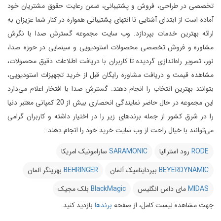
تخصصی در طراحی، فروش و پشتیبانی، ضمن رعایت حقوق مشتریان خود
آماده است از ابتدای آشنایی تا انتهای پشتیبانی همواره در کنار شما عزیزان به
ارائه بهترین خدمات بپردازد.
وب سایت مجموعه گسترش صدا با نگرش
مشاوره و فروش تخصصی محصولات استودیویی و سینمایی در حوزه صدا،
نور، تصویر راه‌اندازی گردیده تا کاربران با دریافت اطلاعات دقیق محصولات،
مشاهده قیمت و دریافت مشاوره رایگان قبل از خرید تجهیزات استودیویی،
بتوانند بهترین انتخاب را انجام دهند.
گسترش صدا با افتخار اعلام می‌دارد
این مجموعه در حال حاضر نمایندگی انحصاری بیش از 20 کمپانی معتبر دنیا
را در شرق کشور از جمله برندهای زیر را در اختیار داشته و کاربران گرامی
می‌توانند با خیال راحت از وب سایت خرید خود را انجام دهند:
RODE
رود استرالیا
SARAMONIC
سارامونیک امریکا
BEYERDYNAMIC
بیرداینامیک آلمان
BEHRINGER
بهرینگر المان
MIDAS
مای داس انگلیس
BlackMagic
بلک مجیک
جهت مشاهده لیست کامل، از صفحه
برندها
بازدید کنید.