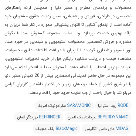
محصولات و برندهای مطرح و معتبر دنیا و همچنین ارائه راهکارهای
تخصصی در طراحی، فروش و پشتیبانی، ضمن رعایت حقوق مشتریان خود
آماده است از ابتدای آشنایی تا انتهای پشتیبانی همواره در کنار شما عزیزان به
ارائه بهترین خدمات بپردازد.
وب سایت مجموعه گسترش صدا با نگرش
مشاوره و فروش تخصصی محصولات استودیویی و سینمایی در حوزه صدا،
نور، تصویر راه‌اندازی گردیده تا کاربران با دریافت اطلاعات دقیق محصولات،
مشاهده قیمت و دریافت مشاوره رایگان قبل از خرید تجهیزات استودیویی،
بتوانند بهترین انتخاب را انجام دهند.
گسترش صدا با افتخار اعلام می‌دارد
این مجموعه در حال حاضر نمایندگی انحصاری بیش از 20 کمپانی معتبر دنیا
را در شرق کشور از جمله برندهای زیر را در اختیار داشته و کاربران گرامی
می‌توانند با خیال راحت از وب سایت خرید خود را انجام دهند:
RODE
رود استرالیا
SARAMONIC
سارامونیک امریکا
BEYERDYNAMIC
بیرداینامیک آلمان
BEHRINGER
بهرینگر المان
MIDAS
مای داس انگلیس
BlackMagic
بلک مجیک