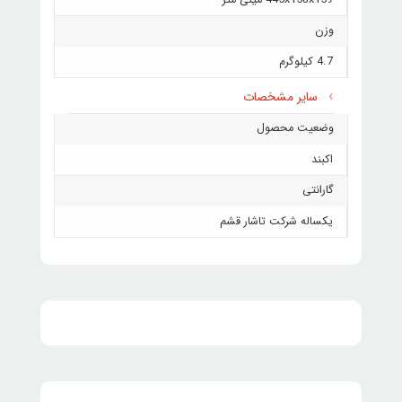
445x158x159 میلی متر
وزن
4.7 کیلوگرم
سایر مشخصات
وضعیت محصول
اکبند
گارانتی
یکساله شرکت تاشار قشم