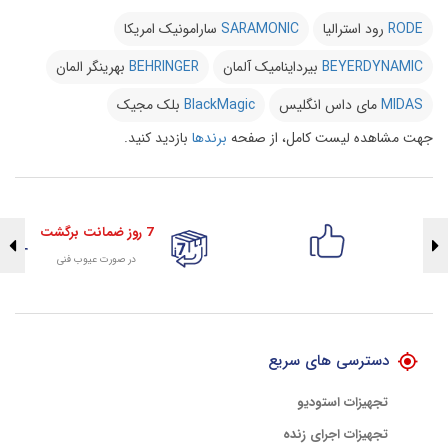
RODE
رود استرالیا
SARAMONIC
سارامونیک امریکا
BEYERDYNAMIC
بیرداینامیک آلمان
BEHRINGER
بهرینگر المان
MIDAS
مای داس انگلیس
BlackMagic
بلک مجیک
جهت مشاهده لیست کامل، از صفحه
برندها
بازدید کنید.
7 روز ضمانت برگشت
در صورت عیوب فنی
تضمین اصالت کلیه کالاها
با هلوگرام طلایی تضمین اصالت
دسترسی های سریع
تجهیزات استودیو
تجهیزات اجرای زنده