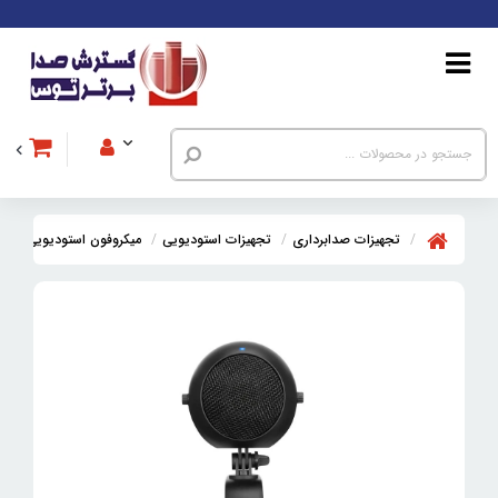
تجهیزات صدابرداری
تجهیزات استودیویی
میکروفون استودیویی
می