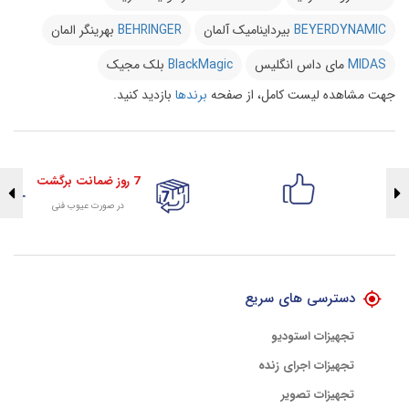
BEYERDYNAMIC
بیرداینامیک آلمان
BEHRINGER
بهرینگر المان
MIDAS
مای داس انگلیس
BlackMagic
بلک مجیک
جهت مشاهده لیست کامل، از صفحه
برندها
بازدید کنید.
7 روز ضمانت برگشت
در صورت عیوب فنی
تضمین اصالت کلیه کالاها
با هلوگرام طلایی تضمین اصالت
دسترسی های سریع
تجهیزات استودیو
تجهیزات اجرای زنده
تجهیزات تصویر