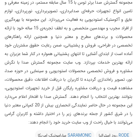
مجموعه گسترش صدا برتر توس با 15 سال سابقه مستمر، در زمینه معرفی و
تامین انواع تجهیزات حرفه‌ای صدابرداری، تصویربرداری، نورپردازی، لوازم
عایق و آکوستیک استودیویی به فعالیت می‌پردازد.
این مجموعه با بهره‌گیری
از افراد مجرب و مهندسین متخصص و به لطف تجربه‌ی 15 ساله خود با ارائه
محصولات و برندهای مطرح و معتبر دنیا و همچنین ارائه راهکارهای
تخصصی در طراحی، فروش و پشتیبانی، ضمن رعایت حقوق مشتریان خود
آماده است از ابتدای آشنایی تا انتهای پشتیبانی همواره در کنار شما عزیزان به
ارائه بهترین خدمات بپردازد.
وب سایت مجموعه گسترش صدا با نگرش
مشاوره و فروش تخصصی محصولات استودیویی و سینمایی در حوزه صدا،
نور، تصویر راه‌اندازی گردیده تا کاربران با دریافت اطلاعات دقیق محصولات،
مشاهده قیمت و دریافت مشاوره رایگان قبل از خرید تجهیزات استودیویی،
بتوانند بهترین انتخاب را انجام دهند.
گسترش صدا با افتخار اعلام می‌دارد
این مجموعه در حال حاضر نمایندگی انحصاری بیش از 20 کمپانی معتبر دنیا
را در شرق کشور از جمله برندهای زیر را در اختیار داشته و کاربران گرامی
می‌توانند با خیال راحت از وب سایت خرید خود را انجام دهند:
RODE
رود استرالیا
SARAMONIC
سارامونیک امریکا