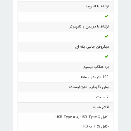
ارتباط با اندروید
ارتباط با دوربین و کامپیوتر
میکروفن جانبی یقه ای
برد عملکرد بیسیم
100 متر بدون مانع
زمان نگهداری شارژ فرستنده
7 ساعت
اقلام همراه
-کابل USB Type-C به USB Type-A
-کابل TRS به TRS