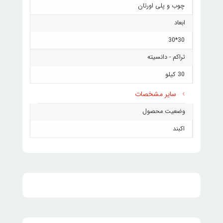
چوب و پلی اورتان
ابعاد
30*30
تراکم - دانسیته
30 کیلو
سایر مشخصات
وضعیت محصول
اکبند