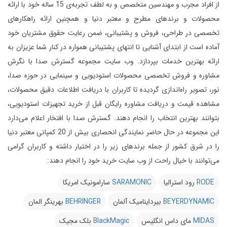
از افراد مجرب و مهندسین متخصص و به لطف تجربه‌ی 15 ساله خود با ارائه
محصولات و برندهای مطرح و معتبر دنیا و همچنین ارائه راهکارهای
تخصصی در طراحی، فروش و پشتیبانی، ضمن رعایت حقوق مشتریان خود
آماده است از ابتدای آشنایی تا انتهای پشتیبانی همواره در کنار شما عزیزان به
ارائه بهترین خدمات بپردازد.
وب سایت مجموعه گسترش صدا با نگرش
مشاوره و فروش تخصصی محصولات استودیویی و سینمایی در حوزه صدا،
نور، تصویر راه‌اندازی گردیده تا کاربران با دریافت اطلاعات دقیق محصولات،
مشاهده قیمت و دریافت مشاوره رایگان قبل از خرید تجهیزات استودیویی،
بتوانند بهترین انتخاب را انجام دهند.
گسترش صدا با افتخار اعلام می‌دارد
این مجموعه در حال حاضر نمایندگی انحصاری بیش از 20 کمپانی معتبر دنیا
را در شرق کشور از جمله برندهای زیر را در اختیار داشته و کاربران گرامی
می‌توانند با خیال راحت از وب سایت خرید خود را انجام دهند:
RODE
رود استرالیا
SARAMONIC
سارامونیک امریکا
BEYERDYNAMIC
بیرداینامیک آلمان
BEHRINGER
بهرینگر المان
MIDAS
مای داس انگلیس
BlackMagic
بلک مجیک