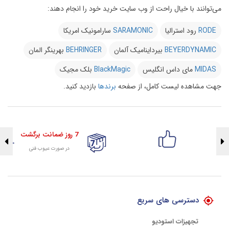
می‌توانند با خیال راحت از وب سایت خرید خود را انجام دهند:
RODE
رود استرالیا
SARAMONIC
سارامونیک امریکا
BEYERDYNAMIC
بیرداینامیک آلمان
BEHRINGER
بهرینگر المان
MIDAS
مای داس انگلیس
BlackMagic
بلک مجیک
جهت مشاهده لیست کامل، از صفحه
برندها
بازدید کنید.
7 روز ضمانت برگشت
در صورت عیوب فنی
تضمین اصالت کلیه کالاها
با هلوگرام طلایی تضمین اصالت
دسترسی های سریع
تجهیزات استودیو