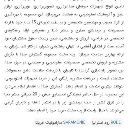
تامین انواع تجهیزات حرفه‌ای صدابرداری، تصویربرداری، نورپردازی، لوازم
عایق و آکوستیک استودیویی به فعالیت می‌پردازد.
این مجموعه با بهره‌گیری
از افراد مجرب و مهندسین متخصص و به لطف تجربه‌ی 15 ساله خود با ارائه
محصولات و برندهای مطرح و معتبر دنیا و همچنین ارائه راهکارهای
تخصصی در طراحی، فروش و پشتیبانی، ضمن رعایت حقوق مشتریان خود
آماده است از ابتدای آشنایی تا انتهای پشتیبانی همواره در کنار شما عزیزان به
ارائه بهترین خدمات بپردازد.
وب سایت مجموعه گسترش صدا با نگرش
مشاوره و فروش تخصصی محصولات استودیویی و سینمایی در حوزه صدا،
نور، تصویر راه‌اندازی گردیده تا کاربران با دریافت اطلاعات دقیق محصولات،
مشاهده قیمت و دریافت مشاوره رایگان قبل از خرید تجهیزات استودیویی،
بتوانند بهترین انتخاب را انجام دهند.
گسترش صدا با افتخار اعلام می‌دارد
این مجموعه در حال حاضر نمایندگی انحصاری بیش از 20 کمپانی معتبر دنیا
را در شرق کشور از جمله برندهای زیر را در اختیار داشته و کاربران گرامی
می‌توانند با خیال راحت از وب سایت خرید خود را انجام دهند:
RODE
رود استرالیا
SARAMONIC
سارامونیک امریکا