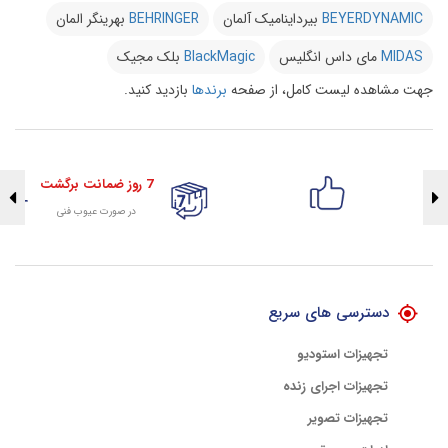
BEYERDYNAMIC
بیرداینامیک آلمان
BEHRINGER
بهرینگر المان
MIDAS
مای داس انگلیس
BlackMagic
بلک مجیک
جهت مشاهده لیست کامل، از صفحه
برندها
بازدید کنید.
7 روز ضمانت برگشت
در صورت عیوب فنی
تضمین اصالت کلیه کالاها
با هلوگرام طلایی تضمین اصالت
دسترسی های سریع
تجهیزات استودیو
تجهیزات اجرای زنده
تجهیزات تصویر