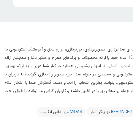
انواع تجهیزات حرفه‌ای صدابرداری، تصویربرداری، نورپردازی، لوازم عایق و آکوستیک استودیویی به
این مجموعه با بهره‌گیری از افراد مجرب و مهندسین متخصص و به لطف تجربه‌ی 15 ساله خود با ارائه محصولات و برندهای مطرح و معتبر دنیا و همچنین ارائه
 آشنایی تا انتهای پشتیبانی همواره در کنار شما عزیزان به ارائه بهترین
و سینمایی در حوزه صدا، نور، تصویر راه‌اندازی گردیده تا کاربران با
یویی، بتوانند بهترین انتخاب را انجام دهند.
گسترش صدا با افتخار اعلام
از 20 کمپانی معتبر دنیا را در شرق کشور از جمله برندهای زیر را در اختیار داشته و کاربران گرامی می‌توانند با خیال راحت
BEHRINGER
بهرینگر المان
MIDAS
مای داس انگلیس