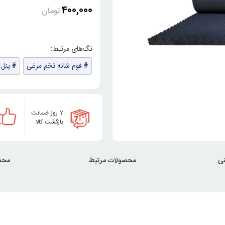
400,000
تومان
فوم شانه تخم مرغی
پنل
۷ روز ضمانت
بازگشت کالا
ی
محصولات مرتبط
محص