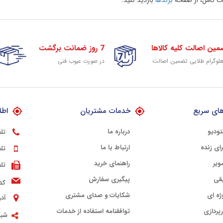
 کامل، از صفحه
برندها
بازدید کنید.
مین اصالت کلیه کالاها
7 روز ضمانت برگشت
هلوگرام طلایی تضمین اصالت
در صورت عیوب فنی
ای سریع
خدمات مشتریان
اطل
تودیو
درباره ما
تل
ای زنده
ارتباط با ما
تل
ویر
راهنمای خرید
تل
قی
پیگیری سفارش
کد
ژه ای
شکایات و صدای مشتری
آد
پردازی
توافقنامه استفاده از خدمات
شبک