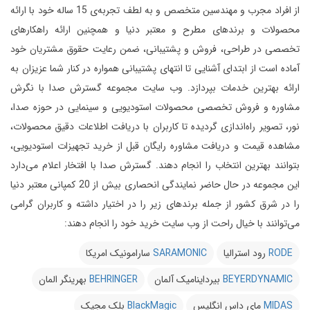
از افراد مجرب و مهندسین متخصص و به لطف تجربه‌ی 15 ساله خود با ارائه
محصولات و برندهای مطرح و معتبر دنیا و همچنین ارائه راهکارهای
تخصصی در طراحی، فروش و پشتیبانی، ضمن رعایت حقوق مشتریان خود
آماده است از ابتدای آشنایی تا انتهای پشتیبانی همواره در کنار شما عزیزان به
ارائه بهترین خدمات بپردازد.
وب سایت مجموعه گسترش صدا با نگرش
مشاوره و فروش تخصصی محصولات استودیویی و سینمایی در حوزه صدا،
نور، تصویر راه‌اندازی گردیده تا کاربران با دریافت اطلاعات دقیق محصولات،
مشاهده قیمت و دریافت مشاوره رایگان قبل از خرید تجهیزات استودیویی،
بتوانند بهترین انتخاب را انجام دهند.
گسترش صدا با افتخار اعلام می‌دارد
این مجموعه در حال حاضر نمایندگی انحصاری بیش از 20 کمپانی معتبر دنیا
را در شرق کشور از جمله برندهای زیر را در اختیار داشته و کاربران گرامی
می‌توانند با خیال راحت از وب سایت خرید خود را انجام دهند:
RODE
رود استرالیا
SARAMONIC
سارامونیک امریکا
BEYERDYNAMIC
بیرداینامیک آلمان
BEHRINGER
بهرینگر المان
MIDAS
مای داس انگلیس
BlackMagic
بلک مجیک