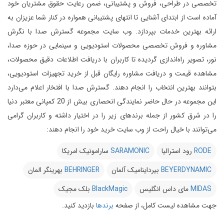
تخصصی در طراحی، فروش و پشتیبانی، ضمن رعایت حقوق مشتریان خود
آماده است از ابتدای آشنایی تا انتهای پشتیبانی همواره در کنار شما عزیزان به
ارائه بهترین خدمات بپردازد.
وب سایت مجموعه گسترش صدا با نگرش
مشاوره و فروش تخصصی محصولات استودیویی و سینمایی در حوزه صدا،
نور، تصویر راه‌اندازی گردیده تا کاربران با دریافت اطلاعات دقیق محصولات،
مشاهده قیمت و دریافت مشاوره رایگان قبل از خرید تجهیزات استودیویی،
بتوانند بهترین انتخاب را انجام دهند.
گسترش صدا با افتخار اعلام می‌دارد
این مجموعه در حال حاضر نمایندگی انحصاری بیش از 20 کمپانی معتبر دنیا
را در شرق کشور از جمله برندهای زیر را در اختیار داشته و کاربران گرامی
می‌توانند با خیال راحت از وب سایت خرید خود را انجام دهند:
RODE
رود استرالیا
SARAMONIC
سارامونیک امریکا
BEYERDYNAMIC
بیرداینامیک آلمان
BEHRINGER
بهرینگر المان
MIDAS
مای داس انگلیس
BlackMagic
بلک مجیک
جهت مشاهده لیست کامل، از صفحه
برندها
بازدید کنید.