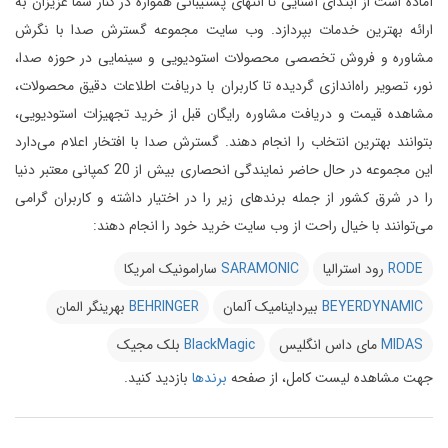
آماده است از ابتدای آشنایی تا انتهای پشتیبانی همواره در کنار شما عزیزان به
ارائه بهترین خدمات بپردازد.
وب سایت مجموعه گسترش صدا با نگرش
مشاوره و فروش تخصصی محصولات استودیویی و سینمایی در حوزه صدا،
نور، تصویر راه‌اندازی گردیده تا کاربران با دریافت اطلاعات دقیق محصولات،
مشاهده قیمت و دریافت مشاوره رایگان قبل از خرید تجهیزات استودیویی،
بتوانند بهترین انتخاب را انجام دهند.
گسترش صدا با افتخار اعلام می‌دارد
این مجموعه در حال حاضر نمایندگی انحصاری بیش از 20 کمپانی معتبر دنیا
را در شرق کشور از جمله برندهای زیر را در اختیار داشته و کاربران گرامی
می‌توانند با خیال راحت از وب سایت خرید خود را انجام دهند:
RODE
رود استرالیا
SARAMONIC
سارامونیک امریکا
BEYERDYNAMIC
بیرداینامیک آلمان
BEHRINGER
بهرینگر المان
MIDAS
مای داس انگلیس
BlackMagic
بلک مجیک
جهت مشاهده لیست کامل، از صفحه
برندها
بازدید کنید.