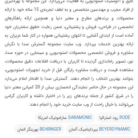
عایق و آکوستیک استودیویی به فعالیت می‌پردازد.
این مجموعه با بهره‌گیری
از افراد مجرب و مهندسین متخصص و به لطف تجربه‌ی 15 ساله خود با ارائه
محصولات و برندهای مطرح و معتبر دنیا و همچنین ارائه راهکارهای
تخصصی در طراحی، فروش و پشتیبانی، ضمن رعایت حقوق مشتریان خود
آماده است از ابتدای آشنایی تا انتهای پشتیبانی همواره در کنار شما عزیزان به
ارائه بهترین خدمات بپردازد.
وب سایت مجموعه گسترش صدا با نگرش
مشاوره و فروش تخصصی محصولات استودیویی و سینمایی در حوزه صدا،
نور، تصویر راه‌اندازی گردیده تا کاربران با دریافت اطلاعات دقیق محصولات،
مشاهده قیمت و دریافت مشاوره رایگان قبل از خرید تجهیزات استودیویی،
بتوانند بهترین انتخاب را انجام دهند.
گسترش صدا با افتخار اعلام می‌دارد
این مجموعه در حال حاضر نمایندگی انحصاری بیش از 20 کمپانی معتبر دنیا
را در شرق کشور از جمله برندهای زیر را در اختیار داشته و کاربران گرامی
می‌توانند با خیال راحت از وب سایت خرید خود را انجام دهند:
RODE
رود استرالیا
SARAMONIC
سارامونیک امریکا
BEYERDYNAMIC
بیرداینامیک آلمان
BEHRINGER
بهرینگر المان