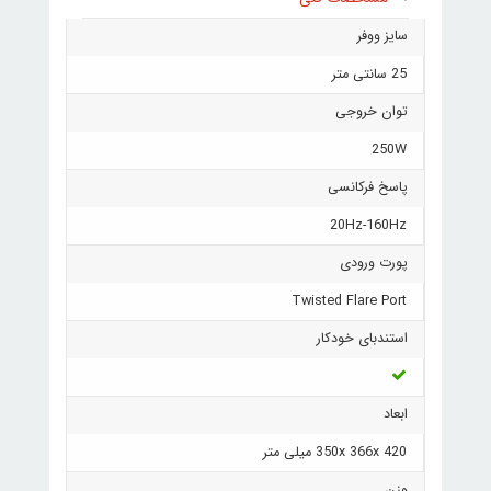
سایز ووفر
25 سانتی متر
توان خروجی
250W
پاسخ فرکانسی
20Hz-160Hz
پورت ورودی
Twisted Flare Port
استندبای خودکار
ابعاد
350x 366x 420 میلی متر
وزن