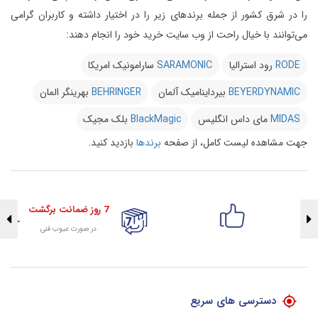
را در شرق کشور از جمله برندهای زیر را در اختیار داشته و کاربران گرامی
می‌توانند با خیال راحت از وب سایت خرید خود را انجام دهند:
RODE
رود استرالیا
SARAMONIC
سارامونیک امریکا
BEYERDYNAMIC
بیرداینامیک آلمان
BEHRINGER
بهرینگر المان
MIDAS
مای داس انگلیس
BlackMagic
بلک مجیک
جهت مشاهده لیست کامل، از صفحه
برندها
بازدید کنید.
7 روز ضمانت برگشت
در صورت عیوب فنی
تضمین اصالت کلیه کالاها
با هلوگرام طلایی تضمین اصالت
دسترسی های سریع