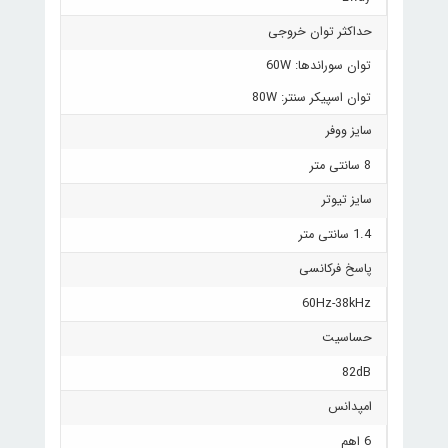
حداکثر توان خروجی
توان سوراندها: 60W
توان اسپیکر سنتر: 80W
سایز ووفر
8 سانتی متر
سایز تیوتر
1.4 سانتی متر
پاسخ فرکانسی
60Hz-38kHz
حساسیت
82dB
امپدانس
6 اهم