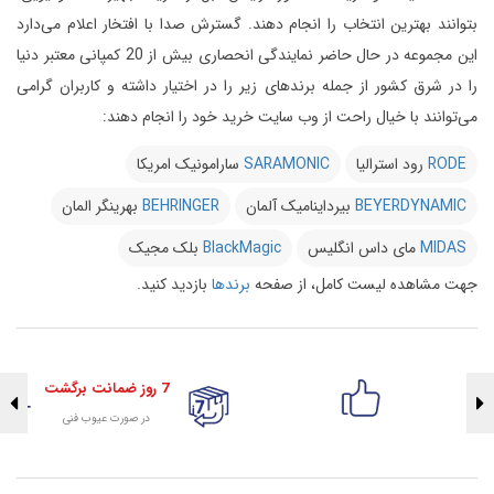
بتوانند بهترین انتخاب را انجام دهند.
گسترش صدا با افتخار اعلام می‌دارد
این مجموعه در حال حاضر نمایندگی انحصاری بیش از 20 کمپانی معتبر دنیا
را در شرق کشور از جمله برندهای زیر را در اختیار داشته و کاربران گرامی
می‌توانند با خیال راحت از وب سایت خرید خود را انجام دهند:
RODE
رود استرالیا
SARAMONIC
سارامونیک امریکا
BEYERDYNAMIC
بیرداینامیک آلمان
BEHRINGER
بهرینگر المان
MIDAS
مای داس انگلیس
BlackMagic
بلک مجیک
جهت مشاهده لیست کامل، از صفحه
برندها
بازدید کنید.
7 روز ضمانت برگشت
در صورت عیوب فنی
تضمین اصالت کلیه کالاها
با هلوگرام طلایی تضمین اصالت