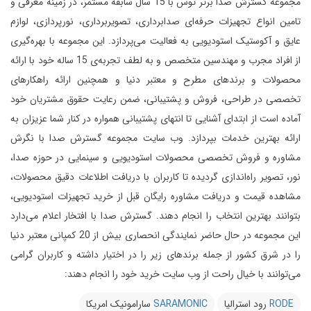
مجموعه گسترش صدا برتر توس با 15 سال سابقه مستمر، در زمینه معرفی و
تامین انواع تجهیزات حرفه‌ای صدابرداری، تصویربرداری، نورپردازی، لوازم
عایق و آکوستیک استودیویی به فعالیت می‌پردازد.
این مجموعه با بهره‌گیری
از افراد مجرب و مهندسین متخصص و به لطف تجربه‌ی 15 ساله خود با ارائه
محصولات و برندهای مطرح و معتبر دنیا و همچنین ارائه راهکارهای
تخصصی در طراحی، فروش و پشتیبانی، ضمن رعایت حقوق مشتریان خود
آماده است از ابتدای آشنایی تا انتهای پشتیبانی همواره در کنار شما عزیزان به
ارائه بهترین خدمات بپردازد.
وب سایت مجموعه گسترش صدا با نگرش
مشاوره و فروش تخصصی محصولات استودیویی و سینمایی در حوزه صدا،
نور، تصویر راه‌اندازی گردیده تا کاربران با دریافت اطلاعات دقیق محصولات،
مشاهده قیمت و دریافت مشاوره رایگان قبل از خرید تجهیزات استودیویی،
بتوانند بهترین انتخاب را انجام دهند.
گسترش صدا با افتخار اعلام می‌دارد
این مجموعه در حال حاضر نمایندگی انحصاری بیش از 20 کمپانی معتبر دنیا
را در شرق کشور از جمله برندهای زیر را در اختیار داشته و کاربران گرامی
می‌توانند با خیال راحت از وب سایت خرید خود را انجام دهند:
RODE
رود استرالیا
SARAMONIC
سارامونیک امریکا