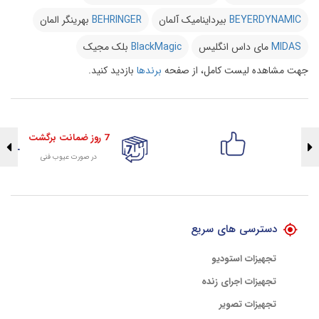
BEYERDYNAMIC
بیرداینامیک آلمان
BEHRINGER
بهرینگر المان
MIDAS
مای داس انگلیس
BlackMagic
بلک مجیک
جهت مشاهده لیست کامل، از صفحه
برندها
بازدید کنید.
7 روز ضمانت برگشت
در صورت عیوب فنی
تضمین اصالت کلیه کالاها
با هلوگرام طلایی تضمین اصالت
دسترسی های سریع
تجهیزات استودیو
تجهیزات اجرای زنده
تجهیزات تصویر