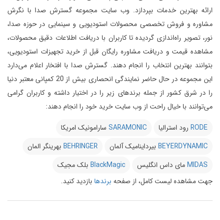
ارائه بهترین خدمات بپردازد.
وب سایت مجموعه گسترش صدا با نگرش
مشاوره و فروش تخصصی محصولات استودیویی و سینمایی در حوزه صدا،
نور، تصویر راه‌اندازی گردیده تا کاربران با دریافت اطلاعات دقیق محصولات،
مشاهده قیمت و دریافت مشاوره رایگان قبل از خرید تجهیزات استودیویی،
بتوانند بهترین انتخاب را انجام دهند.
گسترش صدا با افتخار اعلام می‌دارد
این مجموعه در حال حاضر نمایندگی انحصاری بیش از 20 کمپانی معتبر دنیا
را در شرق کشور از جمله برندهای زیر را در اختیار داشته و کاربران گرامی
می‌توانند با خیال راحت از وب سایت خرید خود را انجام دهند:
RODE
رود استرالیا
SARAMONIC
سارامونیک امریکا
BEYERDYNAMIC
بیرداینامیک آلمان
BEHRINGER
بهرینگر المان
MIDAS
مای داس انگلیس
BlackMagic
بلک مجیک
جهت مشاهده لیست کامل، از صفحه
برندها
بازدید کنید.