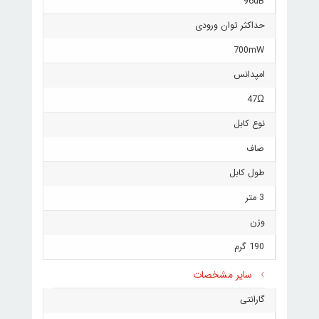
96dB
حداکثر توان ورودی
700mW
امپدانس
47Ω
نوع کابل
صاف
طول کابل
3 متر
وزن
190 گرم
سایر مشخصات
گارانتی