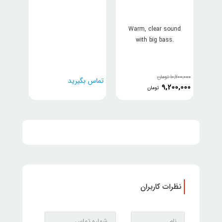
Warm, clear sound
with big bass.
monitoring, tracking,
mixing, or just
listening for pleasure,
10,700,000
تومان
تماس بگیرید
you can expect
9,200,000
تومان
impressive sonic
performance
نظرات کاربران