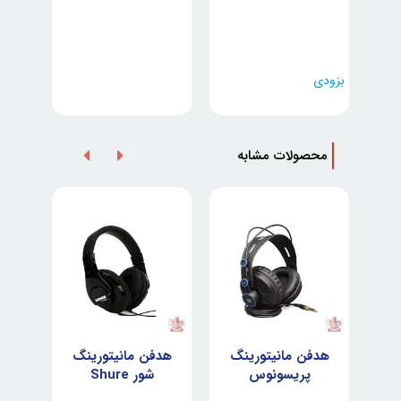
بزودی
محصولات مشابه
نگ
هدفن مانیتورینگ
هدفن مانیتورینگ
هدف
 AKG
پریسونوس
شور Shure
SRH240A
Presonus HD7