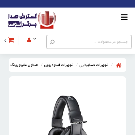
تجهیزات صدابرداری
تجهیزات استودیویی
هدفون مانیتورینگ
هدفن م