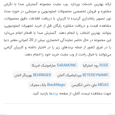
ارائه بهترین خدمات بپردازد.
وب سایت مجموعه گسترش صدا با نگرش
مشاوره و فروش تخصصی محصولات استودیویی و سینمایی در حوزه صدا،
نور، تصویر راه‌اندازی گردیده تا کاربران با دریافت اطلاعات دقیق محصولات،
مشاهده قیمت و دریافت مشاوره رایگان قبل از خرید تجهیزات استودیویی،
بتوانند بهترین انتخاب را انجام دهند.
گسترش صدا با افتخار اعلام می‌دارد
این مجموعه در حال حاضر نمایندگی انحصاری بیش از 20 کمپانی معتبر دنیا
را در شرق کشور از جمله برندهای زیر را در اختیار داشته و کاربران گرامی
می‌توانند با خیال راحت از وب سایت خرید خود را انجام دهند:
RODE
رود استرالیا
SARAMONIC
سارامونیک امریکا
BEYERDYNAMIC
بیرداینامیک آلمان
BEHRINGER
بهرینگر المان
MIDAS
مای داس انگلیس
BlackMagic
بلک مجیک
جهت مشاهده لیست کامل، از صفحه
برندها
بازدید کنید.