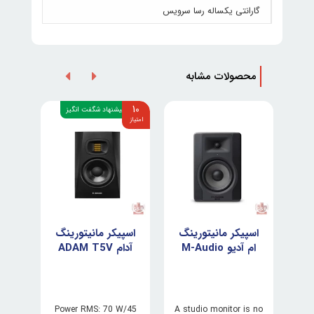
گارانتی یکساله رسا سرویس
محصولات مشابه
10
پیشنهاد شگفت انگیز
نگ
اسپیکر مانیتورینگ
اسپیکر مانیتورینگ
اسپ
ی
ام آدیو M-Audio
آدام ADAM T5V
BX5 D3
K
" /2
Power RMS: 70 W/45
A studio monitor is no
Spe