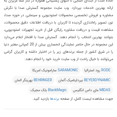
آماده است از ابتدای آشنایی تا انتهای پشتیبانی همواره در کنار شما عزیزان به
ارائه بهترین خدمات بپردازد.
وب سایت مجموعه گسترش صدا با نگرش
مشاوره و فروش تخصصی محصولات استودیویی و سینمایی در حوزه صدا،
نور، تصویر راه‌اندازی گردیده تا کاربران با دریافت اطلاعات دقیق محصولات،
مشاهده قیمت و دریافت مشاوره رایگان قبل از خرید تجهیزات استودیویی،
بتوانند بهترین انتخاب را انجام دهند.
گسترش صدا با افتخار اعلام می‌دارد
این مجموعه در حال حاضر نمایندگی انحصاری بیش از 20 کمپانی معتبر دنیا
را در شرق کشور از جمله برندهای زیر را در اختیار داشته و کاربران گرامی
می‌توانند با خیال راحت از وب سایت خرید خود را انجام دهند:
RODE
رود استرالیا
SARAMONIC
سارامونیک امریکا
BEYERDYNAMIC
بیرداینامیک آلمان
BEHRINGER
بهرینگر المان
MIDAS
مای داس انگلیس
BlackMagic
بلک مجیک
جهت مشاهده لیست کامل، از صفحه
برندها
بازدید کنید.