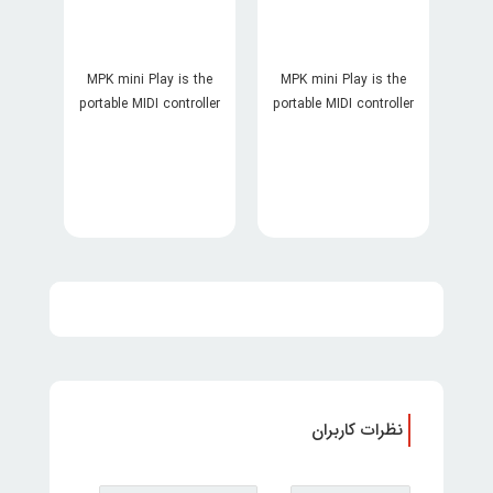
Mini Play
Play
MPK mini Play is the
MPK mini Play is the
portable MIDI controller
portable MIDI controller
with a built-in speaker,
with a built-in speaker,
instrument presets
instrument presets
and drum kits for
and drum kits for
melody-makers
melody-makers
everywhere
everywhere
نظرات کاربران