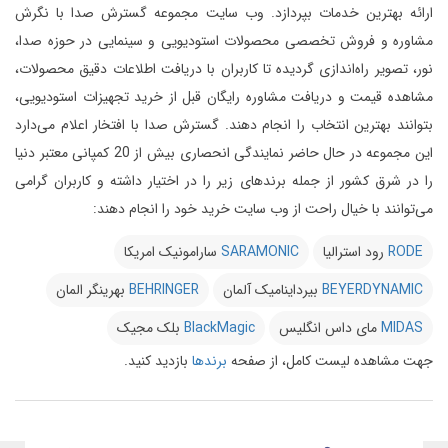
ارائه بهترین خدمات بپردازد.
وب سایت مجموعه گسترش صدا با نگرش
مشاوره و فروش تخصصی محصولات استودیویی و سینمایی در حوزه صدا،
نور، تصویر راه‌اندازی گردیده تا کاربران با دریافت اطلاعات دقیق محصولات،
مشاهده قیمت و دریافت مشاوره رایگان قبل از خرید تجهیزات استودیویی،
بتوانند بهترین انتخاب را انجام دهند.
گسترش صدا با افتخار اعلام می‌دارد
این مجموعه در حال حاضر نمایندگی انحصاری بیش از 20 کمپانی معتبر دنیا
را در شرق کشور از جمله برندهای زیر را در اختیار داشته و کاربران گرامی
می‌توانند با خیال راحت از وب سایت خرید خود را انجام دهند:
RODE
رود استرالیا
SARAMONIC
سارامونیک امریکا
BEYERDYNAMIC
بیرداینامیک آلمان
BEHRINGER
بهرینگر المان
MIDAS
مای داس انگلیس
BlackMagic
بلک مجیک
جهت مشاهده لیست کامل، از صفحه
برندها
بازدید کنید.