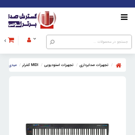
تجهیزات صدابرداری
تجهیزات استودیویی
MIDI کنترلر
میدی کنترلر نکتار  GXP 88