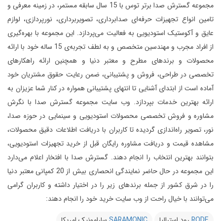
مجموعه گسترش صدا برتر توس با 15 سال سابقه مستمر، در زمینه معرفی و
تامین انواع تجهیزات حرفه‌ای صدابرداری، تصویربرداری، نورپردازی، لوازم
عایق و آکوستیک استودیویی به فعالیت می‌پردازد.
این مجموعه با بهره‌گیری
از افراد مجرب و مهندسین متخصص و به لطف تجربه‌ی 15 ساله خود با ارائه
محصولات و برندهای مطرح و معتبر دنیا و همچنین ارائه راهکارهای
تخصصی در طراحی، فروش و پشتیبانی، ضمن رعایت حقوق مشتریان خود
آماده است از ابتدای آشنایی تا انتهای پشتیبانی همواره در کنار شما عزیزان به
ارائه بهترین خدمات بپردازد.
وب سایت مجموعه گسترش صدا با نگرش
مشاوره و فروش تخصصی محصولات استودیویی و سینمایی در حوزه صدا،
نور، تصویر راه‌اندازی گردیده تا کاربران با دریافت اطلاعات دقیق محصولات،
مشاهده قیمت و دریافت مشاوره رایگان قبل از خرید تجهیزات استودیویی،
بتوانند بهترین انتخاب را انجام دهند.
گسترش صدا با افتخار اعلام می‌دارد
این مجموعه در حال حاضر نمایندگی انحصاری بیش از 20 کمپانی معتبر دنیا
را در شرق کشور از جمله برندهای زیر را در اختیار داشته و کاربران گرامی
می‌توانند با خیال راحت از وب سایت خرید خود را انجام دهند:
RODE
رود استرالیا
SARAMONIC
سارامونیک امریکا