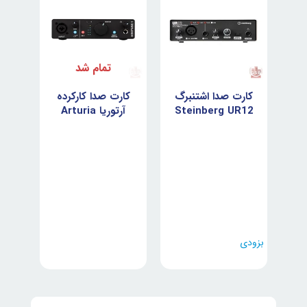
تمام شد
ده
کارت صدا اشتنبرگ
کارت صدا کارکرده
کار
Stein
Steinberg UR12
آرتوریا Arturia
MiniFuse 1 Black
بزودی