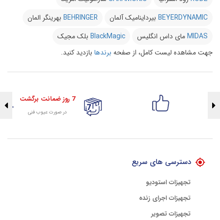
BEYERDYNAMIC
بیرداینامیک آلمان
BEHRINGER
بهرینگر المان
MIDAS
مای داس انگلیس
BlackMagic
بلک مجیک
جهت مشاهده لیست کامل، از صفحه
برندها
بازدید کنید.
7 روز ضمانت برگشت
در صورت عیوب فنی
تضمین اصالت کلیه کالاها
با هلوگرام طلایی تضمین اصالت
دسترسی های سریع
تجهیزات استودیو
تجهیزات اجرای زنده
تجهیزات تصویر