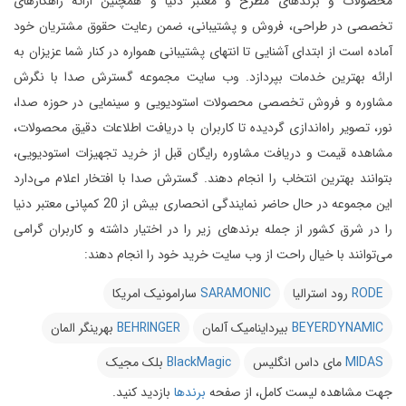
محصولات و برندهای مطرح و معتبر دنیا و همچنین ارائه راهکارهای
تخصصی در طراحی، فروش و پشتیبانی، ضمن رعایت حقوق مشتریان خود
آماده است از ابتدای آشنایی تا انتهای پشتیبانی همواره در کنار شما عزیزان به
ارائه بهترین خدمات بپردازد.
وب سایت مجموعه گسترش صدا با نگرش
مشاوره و فروش تخصصی محصولات استودیویی و سینمایی در حوزه صدا،
نور، تصویر راه‌اندازی گردیده تا کاربران با دریافت اطلاعات دقیق محصولات،
مشاهده قیمت و دریافت مشاوره رایگان قبل از خرید تجهیزات استودیویی،
بتوانند بهترین انتخاب را انجام دهند.
گسترش صدا با افتخار اعلام می‌دارد
این مجموعه در حال حاضر نمایندگی انحصاری بیش از 20 کمپانی معتبر دنیا
را در شرق کشور از جمله برندهای زیر را در اختیار داشته و کاربران گرامی
می‌توانند با خیال راحت از وب سایت خرید خود را انجام دهند:
RODE
رود استرالیا
SARAMONIC
سارامونیک امریکا
BEYERDYNAMIC
بیرداینامیک آلمان
BEHRINGER
بهرینگر المان
MIDAS
مای داس انگلیس
BlackMagic
بلک مجیک
جهت مشاهده لیست کامل، از صفحه
برندها
بازدید کنید.