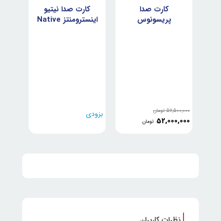
کارت صدا
کارت صدا نیتیو
پریسونوس
اینسترومنتز Native
Instruments
Presonus Studio
Komplete Audio
68C
6 MKII
57,500,000
تومان
بزودی
52,000,000
تومان
نظرات کاربران