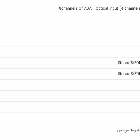
8channels of ADAT Optical input (4 channels
Stereo S/PDIF
Stereo S/PDIF
له رسا سرویس