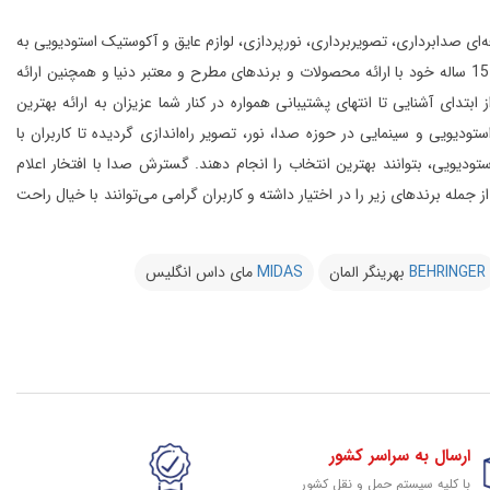
انواع تجهیزات حرفه‌ای صدابرداری، تصویربرداری، نورپردازی، لوازم عایق و آکوستیک استودیویی به
این مجموعه با بهره‌گیری از افراد مجرب و مهندسین متخصص و به لطف تجربه‌ی 15 ساله خود با ارائه محصولات و برندهای مطرح و معتبر دنیا و همچنین ارائه
 آشنایی تا انتهای پشتیبانی همواره در کنار شما عزیزان به ارائه بهترین
و سینمایی در حوزه صدا، نور، تصویر راه‌اندازی گردیده تا کاربران با
یویی، بتوانند بهترین انتخاب را انجام دهند.
گسترش صدا با افتخار اعلام
از 20 کمپانی معتبر دنیا را در شرق کشور از جمله برندهای زیر را در اختیار داشته و کاربران گرامی می‌توانند با خیال راحت
BEHRINGER
بهرینگر المان
MIDAS
مای داس انگلیس
ارسال به سراسر کشور
با کلیه سیستم حمل و نقل کشور