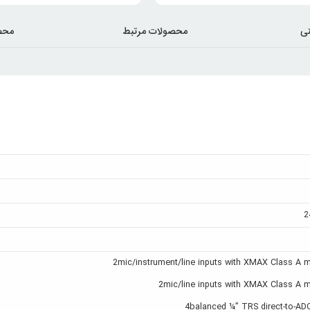
ی
محصولات مرتبط
محص
2
2mic/instrument/line inputs with XMAX Class A 
2mic/line inputs with XMAX Class A 
4balanced ¼” TRS direct-to-ADC