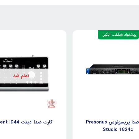
پیشنهاد شگفت انگیز
تمام شد
کارت صدا پریسونوس Presonus
کارت صدا آدینت Audient ID44
Studio 1824c