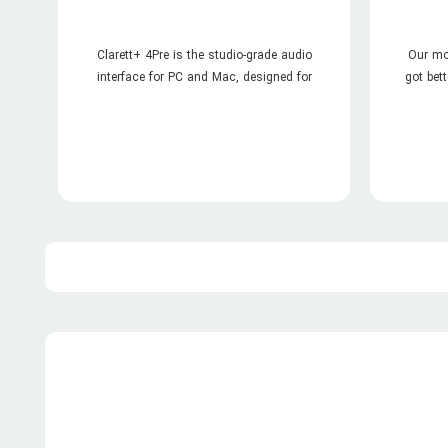
Clarett+ 4Pre is the studio-grade audio
Our mos
interface for PC and Mac, designed for
got bet
music makers who demand the highest
sees
quality while recording and mixing their ...
addit