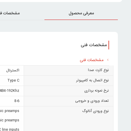
معرفی محصول
مشخصات فن
مشخصات فنی
مشخصات فنی
نوع کارت صدا
اکسترنال
نوع اتصال به کامپیوتر
Type C
نرخ نمونه برداری
4Bit-192Khz
تعداد ورودی و خروجی
8-6
نوع ورودی آنالوگ
mic preamps
mic preamps
 line inputs