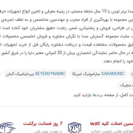
مجموعه گسترش صدا برتر توس با 15 سال سابقه مستمر، در زمینه معرفی و تامین 
ر طراحی، فروش و پشتیبانی، ضمن رعایت حقوق مشتریان خود آماده است از ابتدای
 سایت مجموعه گسترش صدا با نگرش مشاوره و فروش تخصصی محصولات استودیویی 
یق محصولات، مشاهده قیمت و دریافت مشاوره رایگان قبل از خرید تجهیزات استود
می‌دارد این مجموعه در حال حاضر نمایندگی انحصاری بیش 
د را انجام دهند:
ا
SARAMONIC
سارامونیک امریکا
BEYERDYNAMIC
بیرداینامیک آلمان
 مجیک
 کامل، از صفحه
برندها
بازدید کنید.
مین اصالت کلیه کالاها
7 روز ضمانت برگشت
هلوگرام طلایی تضمین اصالت
در صورت عیوب فنی