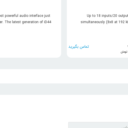
t powerful audio interface just
Up to 18 inputs/20 outpu
ter. The latest generation of iD44
simultaneously (8x8 at 192 
 improved audio performance,
mic/line inputs with XMAX Cla
ional must-have features and a
preamps/18x8 onboard DSP m
beautiful ...
mixer/24-bit-192 kHz ...
تماس بگیرید
تومان