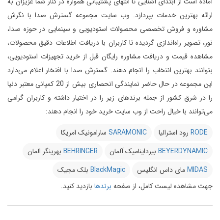
آماده است از ابتدای آشنایی تا انتهای پشتیبانی همواره در کنار شما عزیزان به
ارائه بهترین خدمات بپردازد.
وب سایت مجموعه گسترش صدا با نگرش
مشاوره و فروش تخصصی محصولات استودیویی و سینمایی در حوزه صدا،
نور، تصویر راه‌اندازی گردیده تا کاربران با دریافت اطلاعات دقیق محصولات،
مشاهده قیمت و دریافت مشاوره رایگان قبل از خرید تجهیزات استودیویی،
بتوانند بهترین انتخاب را انجام دهند.
گسترش صدا با افتخار اعلام می‌دارد
این مجموعه در حال حاضر نمایندگی انحصاری بیش از 20 کمپانی معتبر دنیا
را در شرق کشور از جمله برندهای زیر را در اختیار داشته و کاربران گرامی
می‌توانند با خیال راحت از وب سایت خرید خود را انجام دهند:
RODE
رود استرالیا
SARAMONIC
سارامونیک امریکا
BEYERDYNAMIC
بیرداینامیک آلمان
BEHRINGER
بهرینگر المان
MIDAS
مای داس انگلیس
BlackMagic
بلک مجیک
جهت مشاهده لیست کامل، از صفحه
برندها
بازدید کنید.