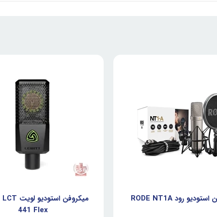
تودیو رود RODE NT1A
میکروفن استودی
441 Flex