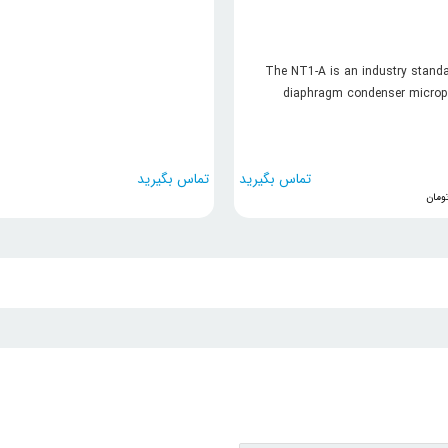
The NT1-A is an industry standa
diaphragm condenser microp
Delivering warmth and clarity, 
dynamic range, high SPL capabil
...
تماس بگیرید
تماس بگیرید
ومان