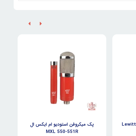
و لویت Lewitt LCT
پک میکروفن استودیو ام ایکس ال
MXL 550-551R