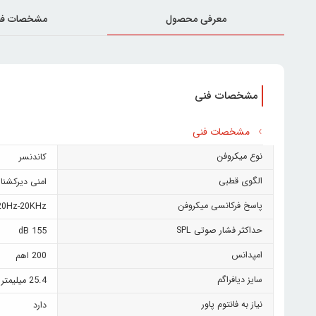
معرفی محصول
مشخصات فن
مشخصات فنی
مشخصات فنی
نوع میکروفن
کاندنسر
الگوی قطبی
امنی دیرکشنا
پاسخ فرکانسی میکروفن
20Hz-20KHz
حداکثر فشار صوتی SPL
155 dB
امپدانس
200 اهم
سایز دیافراگم
25.4 میلیمتر
نیاز به فانتوم پاور
دارد