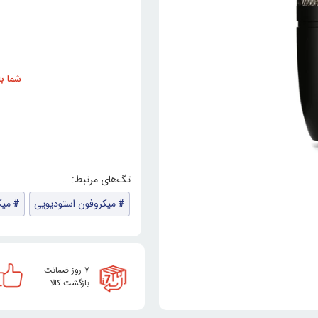
شما با خری
میکروفون استودیویی
میک
۷ روز ضمانت
بازگشت کالا