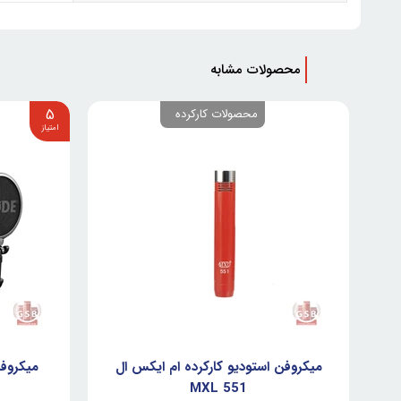
محصولات مشابه
5
محصولات کارکرده
میکروفن استودیو کارکرده ام ایکس ال
میکروفن اس
MXL 551