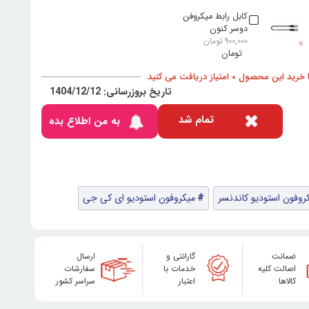
کابل رابط میکروفن
دوسر کنون
900,000
تومان
د این محصول 0 امتیاز دریافت می کنید
تاریخ بروزرسانی: 1404/12/12
تمام شد
به من اطلاع بده
روفون استودیو کاندنسر
میکروفون استودیو ای کی جی
ضمانت
گارانتی و
ارسال
اصالت کلیه
خدمات با
سفارشات
کالاها
اعتبار
سراسر کشور