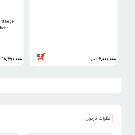
rd large-
hone.
extended
ity, and
18,470,000
4,000,000
تومان
ت
نظرات کاربران