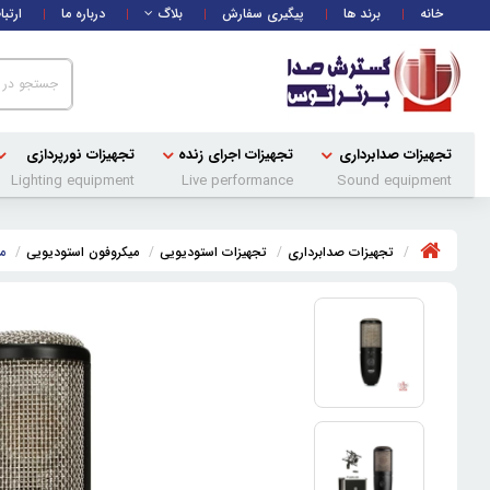
خانه
برند ها
پیگیری سفارش
بلاگ
درباره ما
ارتبا
تجهیزات صدابرداری
تجهیزات اجرای زنده
تجهیزات نورپردازی
Lighting equipment
Live performance
Sound equipment
تجهیزات صدابرداری
تجهیزات استودیویی
میکروفون استودیویی
می