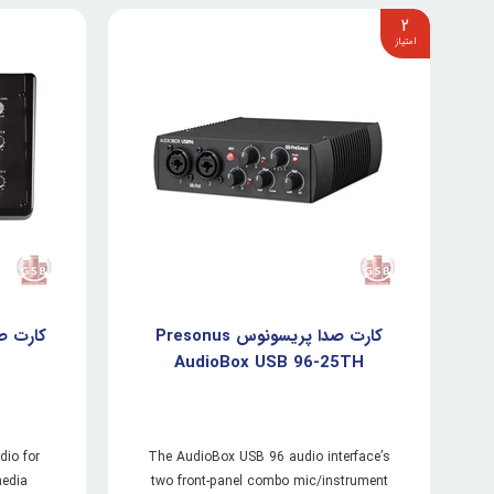
2
کارت صدا پریسونوس Presonus
AudioBox USB 96-25TH
dio for
The AudioBox USB 96 audio interface’s
media
two front-panel combo mic/instrument