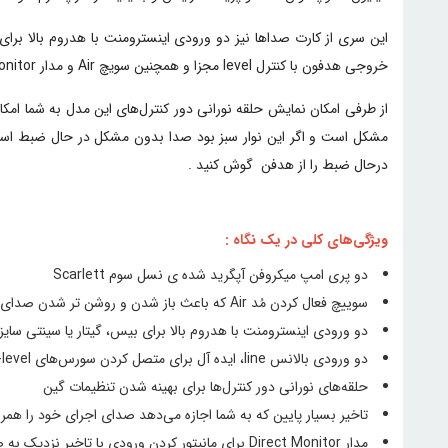
خروجی هدفون با کنترل level مجزا و همچنین سویچ Air و مدار Direct Monitor برای
از طرفی امکان نمایش حلقه نورانی دور کنترل‌های این مدل به شما امک
مشکل است و اگر این نوار سبز بود صدا بدون مشکل در حال ضبط است 
درحال ضبط را از هدفن گوش کنید .
ویژگی‌های کلی در یک نگاه :
دو پری امپ میکروفن آپگرید شده ی نسل سوم Scarlett
سوییچ فعال کردن مُد Air که باعث باز شدن و روشن تر شدن صدای ضبط های شما می‌شود
دو ورودی اینسترومنت با هدروم بالا برای بیس، گیتار یا سینتی سایز
دو ورودی بالانس line، ایده آل برای متصل کردن سورس‌های line-level
حلقه‌های نورانی دور کنترل‌ها برای بهینه شدن تنظیمات گین
تاخیر بسیار پایین که به شما اجازه می‌دهد صدای اجرای خود را همراه 
مدار Direct Monitor برای مانیتور کردن ورودی با تاخیر نزدیک به صفر