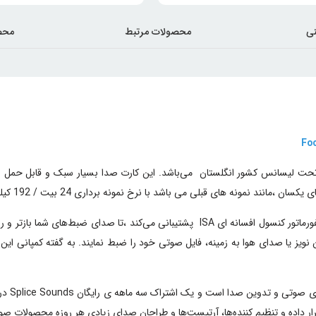
ی
محصولات مرتبط
محص
Scarlett 2i2  ارت صدا برند شناخته شده و خوشنامم Focusrite تحت لیسانس کشور انگلستان می‌باشد. این کا
د نمونه های قبلی می باشد با نرخ نمونه برداری 24 بیت / 192 کیلو هرتز.
ک اشتراک سه ماهه ی رایگان Splice Sounds در اختیار خریداران نسل سوم کارت‌های صدای
قرار داده و تنظیم کننده‌ها، آرتیست‌ها و طراحان صدای زیادی هر روزه محصولات ص