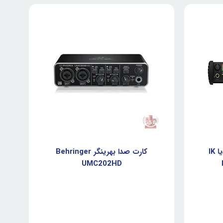
کارت صدا آی کی مولتی مدیا IK
کارت صدا بهرینگر Behringer
6
UMC202HD