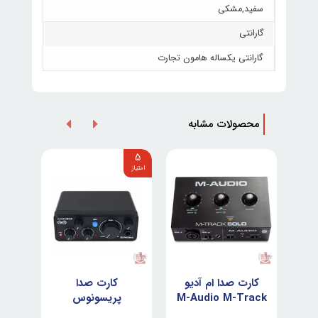
سفید
,
مشکی
گارانتی
گارانتی یکساله هامون تجارت
محصولات مشابه
5
ا
کارت صدا ام آدیو
کارت صدا
M-Audio M-Track
پریسونوس
Presonus
Solo II