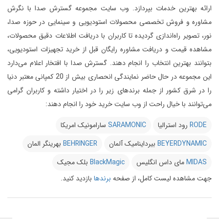
ارائه بهترین خدمات بپردازد.
وب سایت مجموعه گسترش صدا با نگرش
مشاوره و فروش تخصصی محصولات استودیویی و سینمایی در حوزه صدا،
نور، تصویر راه‌اندازی گردیده تا کاربران با دریافت اطلاعات دقیق محصولات،
مشاهده قیمت و دریافت مشاوره رایگان قبل از خرید تجهیزات استودیویی،
بتوانند بهترین انتخاب را انجام دهند.
گسترش صدا با افتخار اعلام می‌دارد
این مجموعه در حال حاضر نمایندگی انحصاری بیش از 20 کمپانی معتبر دنیا
را در شرق کشور از جمله برندهای زیر را در اختیار داشته و کاربران گرامی
می‌توانند با خیال راحت از وب سایت خرید خود را انجام دهند:
RODE
رود استرالیا
SARAMONIC
سارامونیک امریکا
BEYERDYNAMIC
بیرداینامیک آلمان
BEHRINGER
بهرینگر المان
MIDAS
مای داس انگلیس
BlackMagic
بلک مجیک
جهت مشاهده لیست کامل، از صفحه
برندها
بازدید کنید.