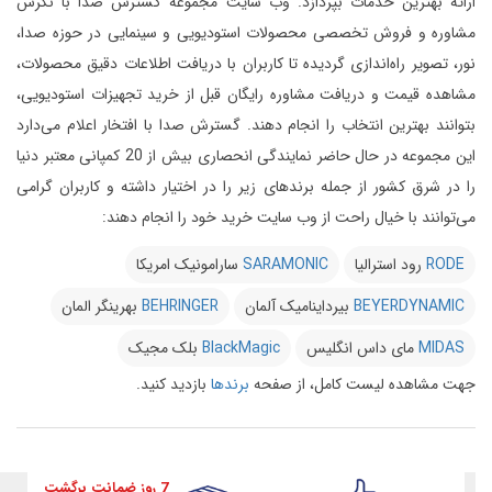
ارائه بهترین خدمات بپردازد.
وب سایت مجموعه گسترش صدا با نگرش
مشاوره و فروش تخصصی محصولات استودیویی و سینمایی در حوزه صدا،
نور، تصویر راه‌اندازی گردیده تا کاربران با دریافت اطلاعات دقیق محصولات،
مشاهده قیمت و دریافت مشاوره رایگان قبل از خرید تجهیزات استودیویی،
بتوانند بهترین انتخاب را انجام دهند.
گسترش صدا با افتخار اعلام می‌دارد
این مجموعه در حال حاضر نمایندگی انحصاری بیش از 20 کمپانی معتبر دنیا
را در شرق کشور از جمله برندهای زیر را در اختیار داشته و کاربران گرامی
می‌توانند با خیال راحت از وب سایت خرید خود را انجام دهند:
RODE
رود استرالیا
SARAMONIC
سارامونیک امریکا
BEYERDYNAMIC
بیرداینامیک آلمان
BEHRINGER
بهرینگر المان
MIDAS
مای داس انگلیس
BlackMagic
بلک مجیک
جهت مشاهده لیست کامل، از صفحه
برندها
بازدید کنید.
7 روز ضمانت برگشت