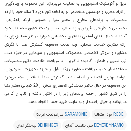
عایق و آکوستیک استودیویی به فعالیت می‌پردازد.
این مجموعه با بهره‌گیری
از افراد مجرب و مهندسین متخصص و به لطف تجربه‌ی 15 ساله خود با ارائه
محصولات و برندهای مطرح و معتبر دنیا و همچنین ارائه راهکارهای
تخصصی در طراحی، فروش و پشتیبانی، ضمن رعایت حقوق مشتریان خود
آماده است از ابتدای آشنایی تا انتهای پشتیبانی همواره در کنار شما عزیزان به
ارائه بهترین خدمات بپردازد.
وب سایت مجموعه گسترش صدا با نگرش
مشاوره و فروش تخصصی محصولات استودیویی و سینمایی در حوزه صدا،
نور، تصویر راه‌اندازی گردیده تا کاربران با دریافت اطلاعات دقیق محصولات،
مشاهده قیمت و دریافت مشاوره رایگان قبل از خرید تجهیزات استودیویی،
بتوانند بهترین انتخاب را انجام دهند.
گسترش صدا با افتخار اعلام می‌دارد
این مجموعه در حال حاضر نمایندگی انحصاری بیش از 20 کمپانی معتبر دنیا
را در شرق کشور از جمله برندهای زیر را در اختیار داشته و کاربران گرامی
می‌توانند با خیال راحت از وب سایت خرید خود را انجام دهند:
RODE
رود استرالیا
SARAMONIC
سارامونیک امریکا
BEYERDYNAMIC
بیرداینامیک آلمان
BEHRINGER
بهرینگر المان